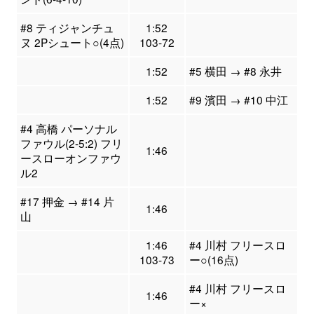
#8 ティジャンチュ
1:52
ヌ 2Pシュート○(4点)
103-72
1:52
#5 横田 → #8 永井
1:52
#9 濱田 → #10 中江
#4 高橋 パーソナル
ファウル(2-5:2) フリ
1:46
ースローオンファウ
ル2
#17 押金 → #14 片
1:46
山
1:46
#4 川村 フリースロ
103-73
ー○(16点)
#4 川村 フリースロ
1:46
ー×