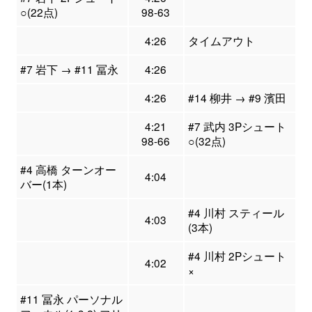
○(22点)
98-63
4:26
タイムアウト
#7 岩下 → #11 冨永
4:26
4:26
#14 柳井 → #9 濱田
4:21
#7 武内 3Pシュート
98-66
○(32点)
#4 高橋 ターンオー
4:04
バー(1本)
#4 川村 スティール
4:03
(3本)
#4 川村 2Pシュート
4:02
×
#11 冨永 パーソナル