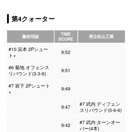
第4クォーター
TIME
藤枝明誠
県立松山工業
SCORE
#10 浜本 2Pシュー
9:52
ト×
#6 菊地 オフェンス
9:51
リバウンド(3-3-6)
#7 岩下 2Pシュート
9:49
×
#7 武内 ディフェン
9:47
スリバウンド(0-6-6)
#7 武内 ターンオー
9:42
バー(4本)