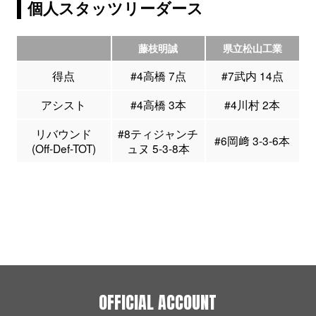
個人スタッツリーダース
藤枝明誠
県立松山工業
得点
#4高橋 7点
#7武内 14点
アシスト
#4高橋 3本
#4川村 2本
リバウンド
#8ティジャンチ
#6岡﨑 3-3-6本
(Off-Def-TOT)
ュヌ 5-3-8本
OFFICIAL ACCOUNT