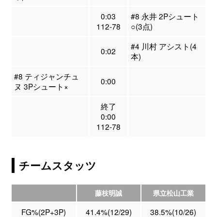
0:03
#8 永井 2Pシュート
112-78
○(3点)
#4 川村 アシスト(4
0:02
本)
#8 ティジャンチュ
0:00
ヌ 3Pシュート×
終了
0:00
112-78
チームスタッツ
藤枝明誠
県立松山工業
FG%(2P+3P)
41.4%(12/29)
38.5%(10/26)