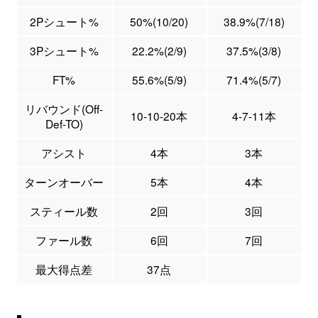
2Pシュート%
50%(10/20)
38.9%(7/18)
3Pシュート%
22.2%(2/9)
37.5%(3/8)
FT%
55.6%(5/9)
71.4%(5/7)
リバウンド(Off-
10-10-20本
4-7-11本
Def-TO)
アシスト
4本
3本
ターンオーバー
5本
4本
スティール数
2回
3回
ファール数
6回
7回
最大得点差
37点