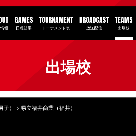
OUT
GAMES
TOURNAMENT
BROADCAST
TEAMS
会情報
日程結果
トーナメント表
放送配信
出場校
出場校
男子）
県立福井商業（福井）