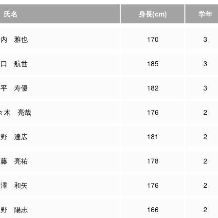
氏名
身長
(cm)
学年
竹内 雅也
170
3
山口 航世
185
3
奥平 寿優
182
3
々木 亮哉
176
2
髙野 達広
181
2
加藤 亮祐
178
2
藤澤 和矢
176
2
水野 陽志
166
2