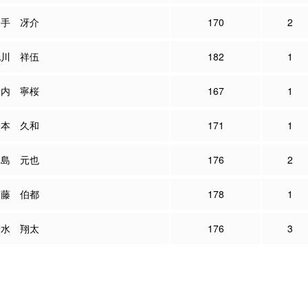
山手 冴介
170
2
北川 祥伍
182
1
谷内 寧桜
167
1
橋本 久和
171
1
水島 元也
176
2
加藤 伯都
178
1
清水 翔太
176
3