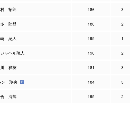
木村 拓郎
186
3
喜多 陸登
180
2
山崎 紀人
195
1
 ジャヘル琉人
190
2
小川 祥英
181
3
ハン 玲央
184
3
河合 海輝
195
2