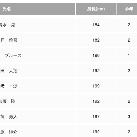
氏名
身長
(cm)
学年
清水 晃
184
2
一戸 啓吾
182
2
野 ブルース
196
1
越田 大翔
192
2
山﨑 一渉
199
1
加藤 陸
192
2
蒔苗 勇人
187
3
浅原 紳介
192
2