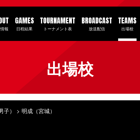
OUT
GAMES
TOURNAMENT
BROADCAST
TEAMS
会情報
日程結果
トーナメント表
放送配信
出場校
出場校
男子）
明成（宮城）