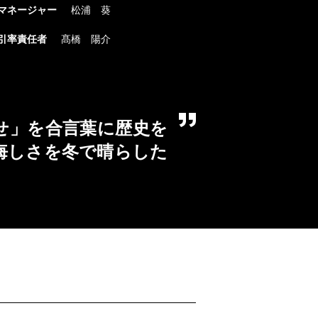
マネージャー
松浦 葵
引率責任者
髙橋 陽介
せ」を合言葉に歴史を
悔しさを冬で晴らした