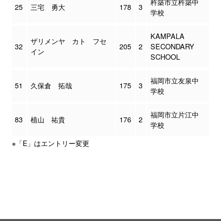
杵築市立杵築中
25
三宅 勇大
178
3
学校
KAMPALA
ザリメンヤ カト フセ
32
205
2
SECONDARY
イン
SCHOOL
福岡市立友泉中
51
久保倉 拓哉
175
3
学校
福岡市立片江中
83
植山 祐貴
176
2
学校
※「E」はエントリー変更