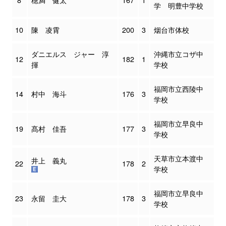
学 明豊中学校
10
陳 凌霄
200
3
烟台市体校
ダニエルス ジャー 淳
沖縄市立コザ中
12
182
1
揮
学校
福岡市立西陵中
14
村中 海斗
176
3
学校
福岡市立早良中
19
髙村 佳吾
177
3
学校
天草市立本渡中
井上 義丸
22
178
2
学校
福岡市立早良中
23
永留 圭大
178
3
学校