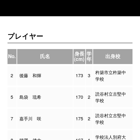
プレイヤー
身長
学
No.
氏名
出身校
(cm)
年
杵築市立杵築中
2
後藤 和輝
173
3
学校
読谷村立古堅中
5
島袋 琉希
170
2
学校
読谷村立古堅中
7
嘉手川 咲
175
2
学校
学校法人別府大
8
穂満 健太
167
1