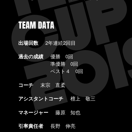
TEAM DATA
出場回数
2年連続2回目
過去の成績
優勝 0回
準優勝 0回
ベスト４ 0回
コーチ
末宗 直柔
アシスタントコーチ
檀上 敬三
マネージャー
藤原 知也
引率責任者
長野 伸亮