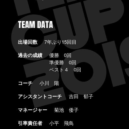
TEAM DATA
出場回数
7年ぶり15回目
過去の成績
優勝 0回
準優勝 0回
ベスト４ 0回
コーチ
小川 陽
アシスタントコーチ
吉田 郁子
マネージャー
菊池 倭子
引率責任者
小平 飛鳥