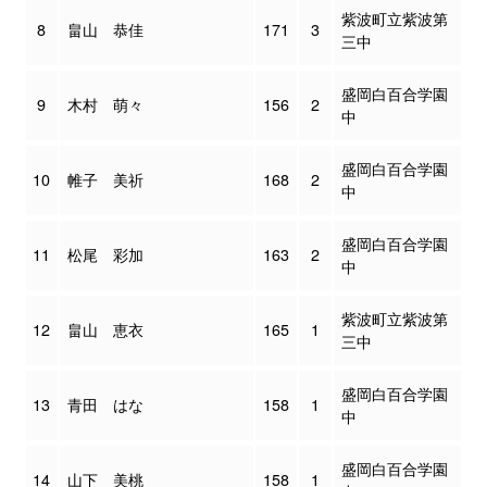
紫波町立紫波第
8
畠山 恭佳
171
3
三中
盛岡白百合学園
9
木村 萌々
156
2
中
盛岡白百合学園
10
帷子 美祈
168
2
中
盛岡白百合学園
11
松尾 彩加
163
2
中
紫波町立紫波第
12
畠山 恵衣
165
1
三中
盛岡白百合学園
13
青田 はな
158
1
中
盛岡白百合学園
14
山下 美桃
158
1