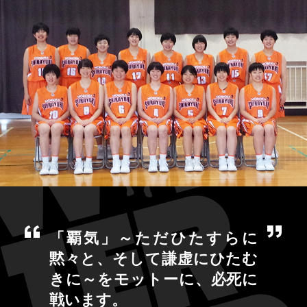
「覇気」～ただひたすらに
黙々と、そして謙虚にひたむ
きに～をモットーに、必死に
戦います。