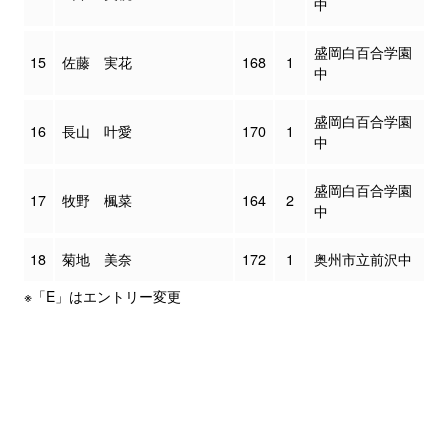
中
盛岡白百合学園
15
佐藤 実花
168
1
中
盛岡白百合学園
16
長山 叶愛
170
1
中
盛岡白百合学園
17
牧野 楓菜
164
2
中
18
菊地 美奈
172
1
奥州市立前沢中
※「E」はエントリー変更