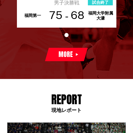
男子決勝戦
試合終了
-
75
68
福岡大学附属
福岡第一
大濠
MORE
REPORT
現地レポート