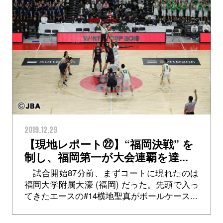
2019.12.29
【現地レポート㉒】“福岡決戦” を
制し、福岡第一が大会連覇を達...
試合開始87分前、まずコートに現れたのは
福岡大学附属大濠 (福岡) だった。先頭で入っ
てきたエースの#14横地聖真がボールケース...