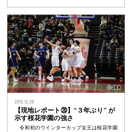
2019.12.28
【現地レポート⑳】“３年ぶり” が
示す桜花学園の強さ
令和初のウインターカップ女王は桜花学園